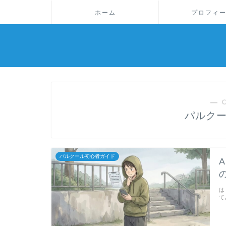
ホーム
プロフィ
― 
パルク
パルクール初心者ガイド
は
て